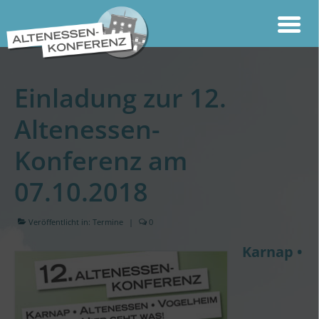
Einladung zur 12.
Altenessen-
Konferenz am
07.10.2018
Veröffentlicht in:
Termine
|
0
Karnap •