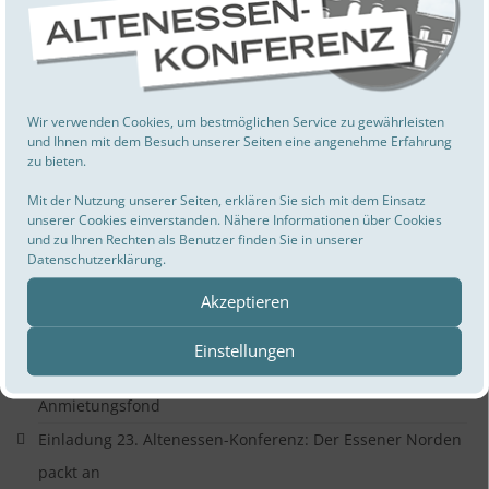
Leibniz Kunstwerke in der Pröse-Immobilie
Leere Pröse-Immobilie wird zum Drehort
Wochenmarkt in Vogelheim
„Miteinander Leben“ – Ein Projekt für ein gutes
Wir verwenden Cookies, um bestmöglichen Service zu gewährleisten
Zusammenleben
und Ihnen mit dem Besuch unserer Seiten eine angenehme Erfahrung
zu bieten.
A!Festival am 23.05.2025 von 10 Uhr bis 18 Uhr auf Zeche
Mit der Nutzung unserer Seiten, erklären Sie sich mit dem Einsatz
Carl
unserer Cookies einverstanden. Nähere Informationen über Cookies
Ausstellungseröffnung und Ideen-Aufruf für
und zu Ihren Rechten als Benutzer finden Sie in unserer
Datenschutzerklärung.
Ladenprojekte in Altenessen
Akzeptieren
Erfolgreiches Netzwerktreffen Sport
23. Altenessen-Konferenz am 16. März 2025
Einstellungen
Kontaktdaten Verfügungsfond Pack an und
Anmietungsfond
Einladung 23. Altenessen-Konferenz: Der Essener Norden
packt an