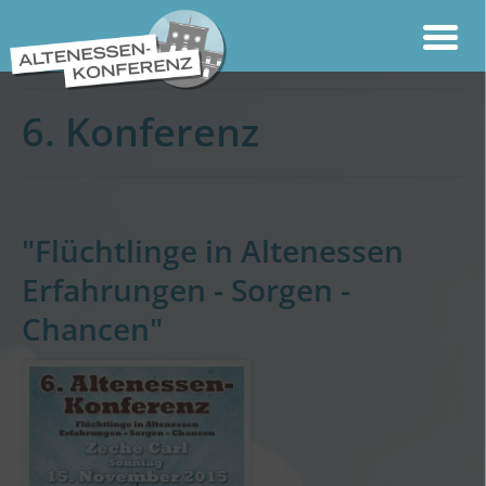
6. Konferenz
"Flüchtlinge in Altenessen
Erfahrungen - Sorgen -
Chancen"