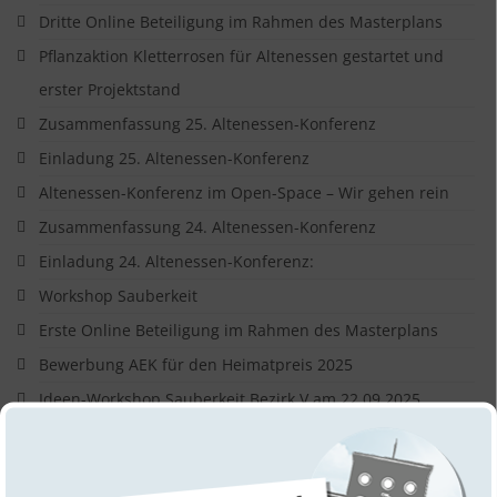
Dritte Online Beteiligung im Rahmen des Masterplans
Pflanzaktion Kletterrosen für Altenessen gestartet und
erster Projektstand
Zusammenfassung 25. Altenessen-Konferenz
Einladung 25. Altenessen-Konferenz
Altenessen-Konferenz im Open-Space – Wir gehen rein
Zusammenfassung 24. Altenessen-Konferenz
Einladung 24. Altenessen-Konferenz:
Workshop Sauberkeit
Erste Online Beteiligung im Rahmen des Masterplans
Bewerbung AEK für den Heimatpreis 2025
Ideen-Workshop Sauberkeit Bezirk V am 22.09.2025
Aufruf zur Mitgestaltung des Bezirks mit dem
Verfügungsfond Pack An