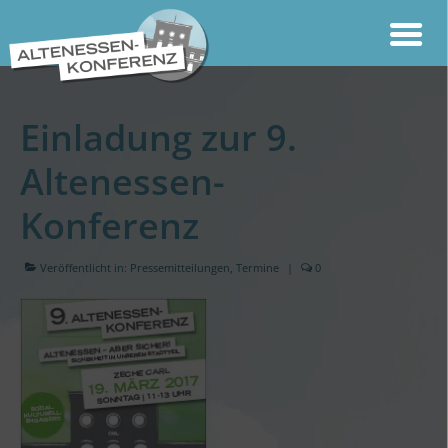
Einladung zur 9.
Altenessen-
Konferenz
Veröffentlicht in:
Pressemitteilungen
,
Termine
|
0