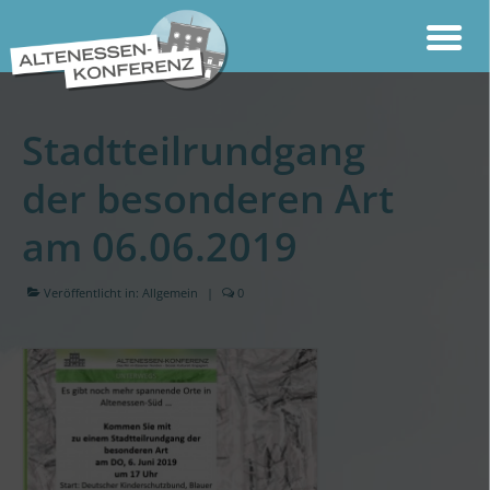
Stadtteilrundgang
der besonderen Art
am 06.06.2019
Veröffentlicht in:
Allgemein
|
0