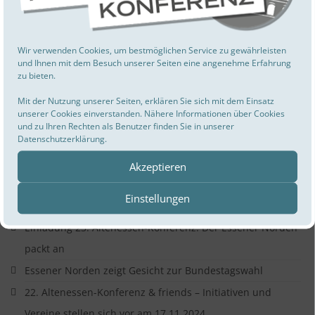
„Miteinander Leben“ – Ein Projekt für ein gutes
Zusammenleben
Wir verwenden Cookies, um bestmöglichen Service zu gewährleisten
A!Festival am 23.05.2025 von 10 Uhr bis 18 Uhr auf Zeche
und Ihnen mit dem Besuch unserer Seiten eine angenehme Erfahrung
Carl
zu bieten.
Ausstellungseröffnung und Ideen-Aufruf für
Mit der Nutzung unserer Seiten, erklären Sie sich mit dem Einsatz
unserer Cookies einverstanden. Nähere Informationen über Cookies
Ladenprojekte in Altenessen
und zu Ihren Rechten als Benutzer finden Sie in unserer
Datenschutzerklärung.
Erfolgreiches Netzwerktreffen Sport
23. Altenessen-Konferenz am 16. März 2025
Akzeptieren
Kontaktdaten Verfügungsfond Pack an und
Einstellungen
Anmietungsfond
Einladung 23. Altenessen-Konferenz: Der Essener Norden
packt an
Essener Norden zeigt Gesicht zur Bundestagswahl
22. Altenessen-Konferenz & friends – Initiativen und
Vereine stellen sich vor am 17.11.2024