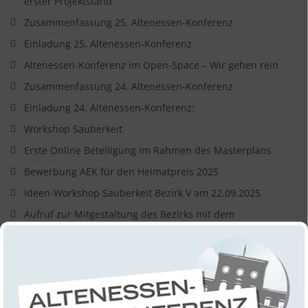
erster Projektstand
Zusammenfassung 25. Altenessen-Konferenz
Einladung 25. Altenessen-Konferenz
Altenessen-Konferenz im Open-Space – Wir gehen rein
Zusammenfassung 24. Altenessen-Konferenz
Einladung 24. Altenessen-Konferenz:
Workshop Sauberkeit
Erste Online Beteiligung im Rahmen des Masterplans
Bewerbung AEK für den Heimatpreis 2025
Ideen-Workshop Sauberkeit Bezirk V am 22.09.2025
Aufruf zur Mitgestaltung des Bezirks mit dem
Verfügungsfond Pack An
Leibniz Kunstwerke in der Pröse-Immobilie
Leere Pröse-Immobilie wird zum Drehort
Wochenmarkt in Vogelheim